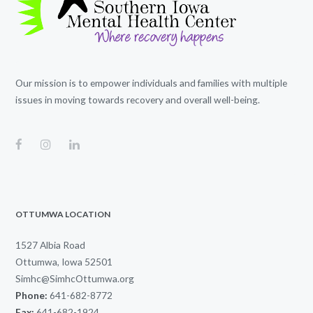
Our mission is to empower individuals and families with multiple
issues in moving towards recovery and overall well-being.
OTTUMWA LOCATION
1527 Albia Road
Ottumwa, Iowa 52501
Simhc@SimhcOttumwa.org
Phone:
641-682-8772
Fax:
641-682-1924