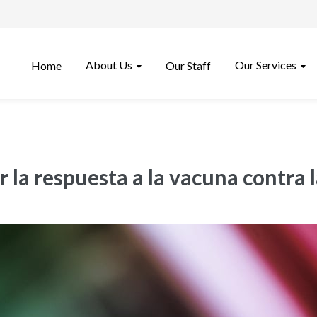
About Us
Our Services
Home
Our Staff
r la respuesta a la vacuna contra
s