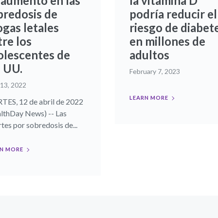
 aumento en las
la vitamina D
bredosis de
podría reducir el
ogas letales
riesgo de diabet
re los
en millones de
olescentes de
adultos
. UU.
February 7, 2023
 13, 2022
LEARN MORE
ES, 12 de abril de 2022
lthDay News) -- Las
tes por sobredosis de...
N MORE