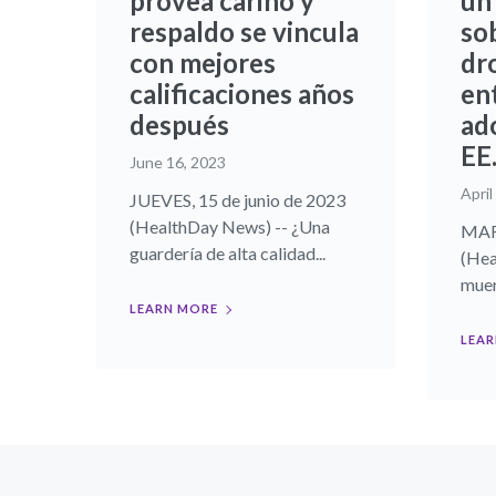
provea cariño y
un
respaldo se vincula
so
con mejores
dr
calificaciones años
ent
después
ad
EE
June 16, 2023
April
JUEVES, 15 de junio de 2023
(HealthDay News) -- ¿Una
MART
guardería de alta calidad...
(Hea
muer
LEARN MORE
LEAR