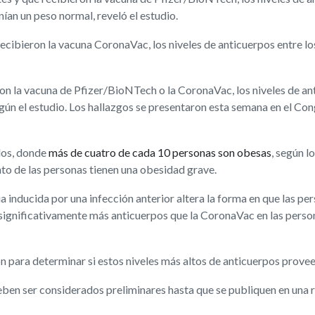
ían un peso normal, reveló el estudio.
 recibieron la vacuna CoronaVac, los niveles de anticuerpos entre 
ron la vacuna de Pfizer/BioNTech o la CoronaVac, los niveles de ant
gún el estudio. Los hallazgos se presentaron esta semana en el C
dos, donde
más de cuatro de cada 10 personas son obesas
, según l
o de las personas tienen una obesidad grave.
inducida por una infección anterior altera la forma en que las per
significativamente más anticuerpos que la CoronaVac en las pers
n para determinar si estos niveles más altos de anticuerpos prov
ben ser considerados preliminares hasta que se publiquen en una r