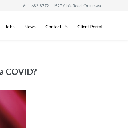
641-682-8772
– 1527 Albia Road, Ottumwa
Jobs
News
Contact Us
Client Portal
 la COVID?