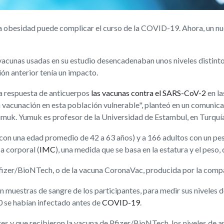
obesidad puede complicar el curso de la COVID-19. Ahora, un nue
acunas usadas en su estudio desencadenaban unos niveles distinto
ón anterior tenía un impacto.
a respuesta de anticuerpos
las vacunas contra el SARS-CoV-2
en la
a vacunación en esta población vulnerable", planteó en un comuni
muk. Yumuk es profesor de la Universidad de Estambul, en Turquía
con una edad promedio de 42 a 63 años) y a 166 adultos con un pe
a corporal (
IMC
), una medida que se basa en la estatura y el peso,
Pfizer/BioNTech, o de la vacuna CoronaVac, producida por la compa
 muestras de sangre de los participantes, para medir sus niveles 
70 se habían infectado antes de
COVID-19
.
tes y que recibieron la vacuna de Pfizer/BioNTech, los niveles de 