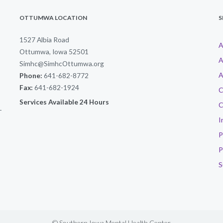
OTTUMWA LOCATION
S
1527 Albia Road
A
Ottumwa, Iowa 52501
A
Simhc@SimhcOttumwa.org
A
Phone:
641-682-8772
Fax:
641-682-1924
C
Services Available 24 Hours
C
-
I
P
P
S
© Southern Iowa Mental Health Center