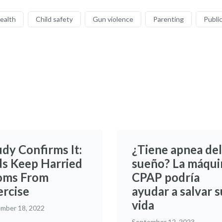
health
Child safety
Gun violence
Parenting
Public
udy Confirms It:
¿Tiene apnea del
ds Keep Harried
sueño? La máqui
ms From
CPAP podría
ercise
ayudar a salvar s
vida
mber 18, 2022
September 12, 2023