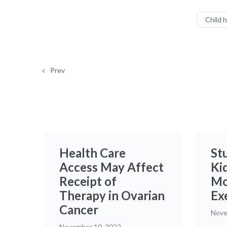
Child 
Prev
Health Care
St
Access May Affect
Ki
Receipt of
Mo
Therapy in Ovarian
Ex
Cancer
Nove
November 10, 2022