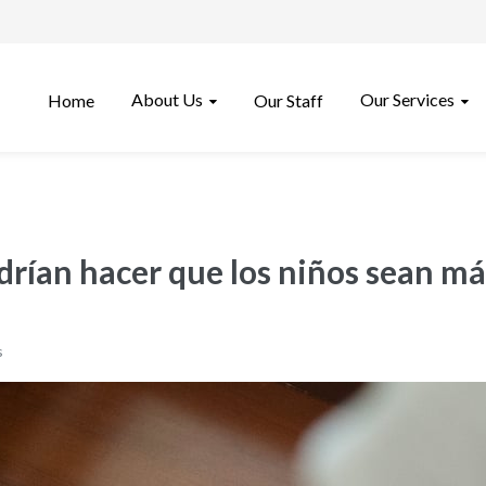
About Us
Our Services
Home
Our Staff
drían hacer que los niños sean m
s