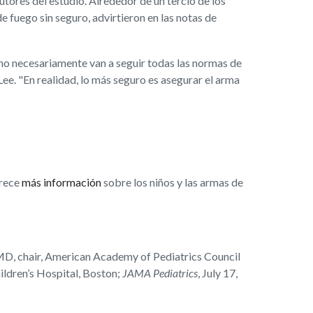
autores del estudio. Alrededor de un tercio de los
 fuego sin seguro, advirtieron en las notas de
 no necesariamente van a seguir todas las normas de
Lee. "En realidad, lo más seguro es asegurar el arma
frece
más información
sobre los niños y las armas de
MD, chair, American Academy of Pediatrics Council
ildren’s Hospital, Boston;
JAMA Pediatrics
, July 17,