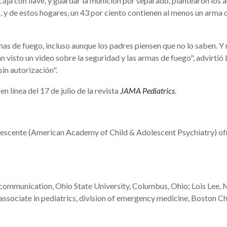
 caja con llave, y guardar la munición por separado, plantearon los 
 y de estos hogares, un 43 por ciento contienen al menos un arma de
mas de fuego, incluso aunque los padres piensen que no lo saben. Y
 visto un video sobre la seguridad y las armas de fuego", advirtió 
sin autorización".
n línea del 17 de julio de la revista
JAMA Pediatrics
.
olescente (American Academy of Child & Adolescent Psychiatry) o
ommunication, Ohio State University, Columbus, Ohio; Lois Lee, 
 associate in pediatrics, division of emergency medicine, Boston Ch