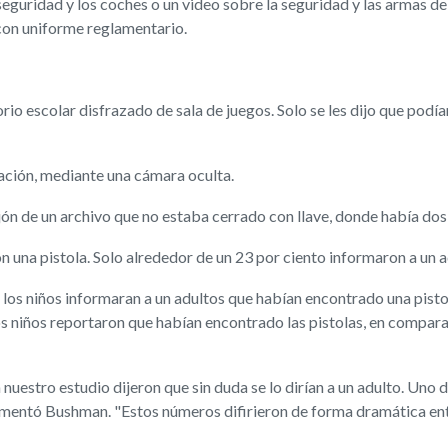
a seguridad y los coches o un video sobre la seguridad y las armas 
 con uniforme reglamentario.
orio escolar disfrazado de sala de juegos. Solo se les dijo que podí
tación, mediante una cámara oculta.
cajón de un archivo que no estaba cerrado con llave, donde había d
n una pistola. Solo alrededor de un 23 por ciento informaron a un a
os niños informaran a un adultos que habían encontrado una pistola
 niños reportaron que habían encontrado las pistolas, en comparac
n nuestro estudio dijeron que sin duda se lo dirían a un adulto. Uno 
mentó Bushman. "Estos números difirieron de forma dramática entre