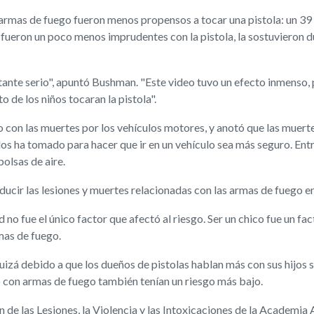
s armas de fuego fueron menos propensos a tocar una pistola: un 39 
n fueron un poco menos imprudentes con la pistola, la sostuviero
astante serio", apuntó Bushman. "Este video tuvo un efecto inmenso,
 de los niños tocaran la pistola".
con las muertes por los vehículos motores, y anotó que las muerte
 ha tomado para hacer que ir en un vehículo sea más seguro. Entre 
bolsas de aire.
cir las lesiones y muertes relacionadas con las armas de fuego en
o fue el único factor que afectó al riesgo. Ser un chico fue un fact
mas de fuego.
quizá debido a que los dueños de pistolas hablan más con sus hijos 
o con armas de fuego también tenían un riesgo más bajo.
n de las Lesiones, la Violencia y las Intoxicaciones de la Academ