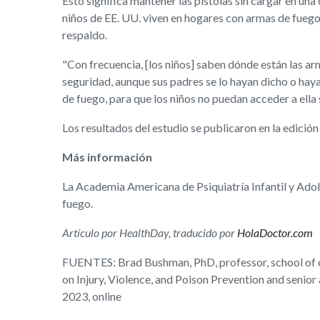
Esto significa mantener las pistolas sin cargar en una
niños de EE. UU. viven en hogares con armas de fuego,
respaldo.
"Con frecuencia, [los niños] saben dónde están las ar
seguridad, aunque sus padres se lo hayan dicho o hayan
de fuego, para que los niños no puedan acceder a ella 
Los resultados del estudio se publicaron en la edición e
Más información
La Academia Americana de Psiquiatría Infantil y Ad
fuego.
Artículo por HealthDay, traducido por
HolaDoctor.com
FUENTES: Brad Bushman, PhD, professor, school of c
on Injury, Violence, and Poison Prevention and senior
2023, online