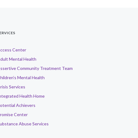
ERVICES
ccess Center
dult Mental Health
ssertive Community Treatment Team
hildren’s Mental Health
risis Services
ntegrated Health Home
otential Achievers
romise Center
ubstance Abuse Services