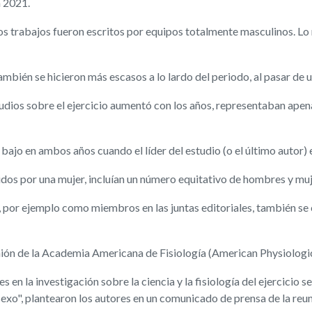
n 2021.
os trabajos fueron escritos por equipos totalmente masculinos. Lo 
bién se hicieron más escasos a lo lardo del periodo, al pasar de u
dios sobre el ejercicio aumentó con los años, representaban apenas
bajo en ambos años cuando el líder del estudio (o el último autor)
gidos por una mujer, incluían un número equitativo de hombres y mu
, por ejemplo como miembros en las juntas editoriales, también se
ión de la Academia Americana de Fisiología (American Physiologica
en la investigación sobre la ciencia y la fisiología del ejercicio s
exo", plantearon los autores en un comunicado de prensa de la reun