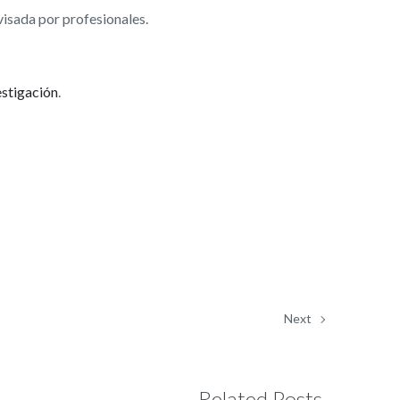
visada por profesionales.
estigación
.
Next
Related Posts