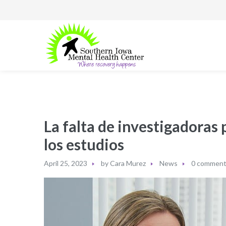
La falta de investigadoras
los estudios
April 25, 2023
by
Cara Murez
News
0 commen