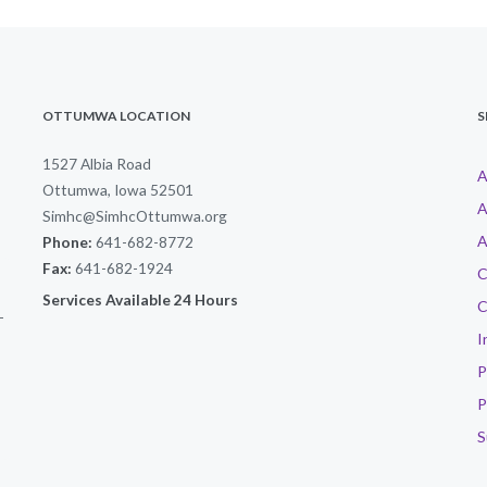
OTTUMWA LOCATION
S
1527 Albia Road
A
Ottumwa, Iowa 52501
A
Simhc@SimhcOttumwa.org
A
Phone:
641-682-8772
Fax:
641-682-1924
C
Services Available 24 Hours
C
-
I
P
P
S