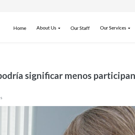
About Us
Our Services
Home
Our Staff
 podría significar menos particip
ts