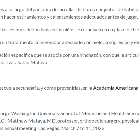
s a lo largo del año para desarrollar distintos conjuntos de habili
hacer estiramientos y calentamientos adecuados antes de jugar, pa
e las lesiones deportivas en los niños se resuelven en un plazo de 
 un tratamiento conservador adecuado con hielo, compresión y eleva
lación específica que se asocia con una hinchazón, con que la articu
portiva, añadió Matava.
escuela secundaria, y cómo prevenirlas, en la
Academia Americana 
rge Washington University School of Medicine and Health Scienc
D.C.; Matthew Matava, MD, professor, orthopedic surgery, physica
s annual meeting, Las Vegas, March 7 to 11, 2023