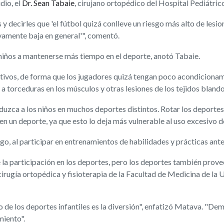
dio, el
Dr. Sean Tabaie
, cirujano ortopédico del Hospital Pediátri
y decirles que 'el fútbol quizá conlleve un riesgo más alto de lesio
ivamente baja en general'", comentó.
 niños a mantenerse más tiempo en el deporte, anotó Tabaie.
tivos, de forma que los jugadores quizá tengan poco acondicionam
 torceduras en los músculos y otras lesiones de los tejidos blando
zca a los niños en muchos deportes distintos. Rotar los deportes e
 un deporte, ya que esto lo deja más vulnerable al uso excesivo d
, al participar en entrenamientos de habilidades y prácticas antes 
 la participación en los deportes, pero los deportes también prov
cirugía ortopédica y fisioterapia de la Facultad de Medicina de la 
 de los deportes infantiles es la diversión", enfatizó Matava. "Dem
miento".