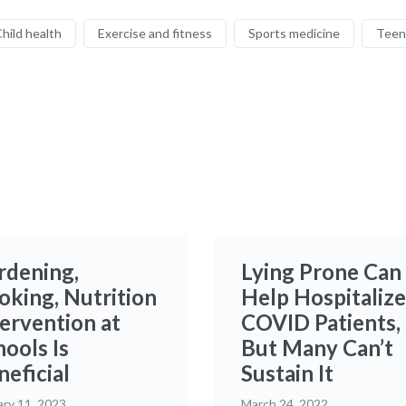
hild health
Exercise and fitness
Sports medicine
Teen
rdening,
Lying Prone Can
oking, Nutrition
Help Hospitaliz
tervention at
COVID Patients,
ools Is
But Many Can’t
neficial
Sustain It
ary 11, 2023
March 24, 2022