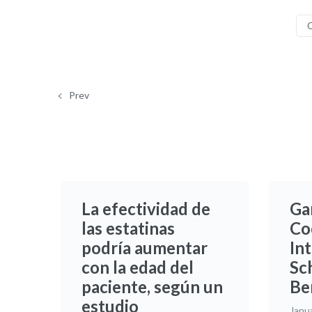
C
Prev
La efectividad de
Ga
las estatinas
Co
podría aumentar
In
con la edad del
Sch
paciente, según un
Be
estudio
Janu