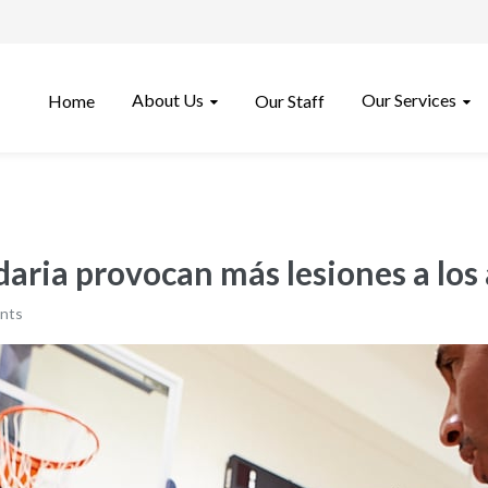
About Us
Our Services
Home
Our Staff
aria provocan más lesiones a los
nts