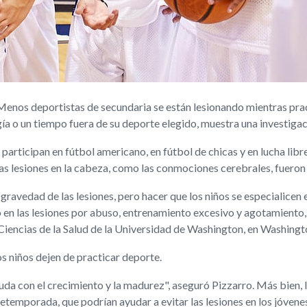
os deportistas de secundaria se están lesionando mientras pract
gía o un tiempo fuera de su deporte elegido, muestra una investigac
articipan en fútbol americano, en fútbol de chicas y en lucha libre
n las lesiones en la cabeza, como las conmociones cerebrales, fuer
ravedad de las lesiones, pero hacer que los niños se especialice
 en las lesiones por abuso, entrenamiento excesivo y agotamiento, 
Ciencias de la Salud de la Universidad de Washington, en Washingt
os niños dejen de practicar deporte.
ayuda con el crecimiento y la madurez", aseguró Pizzarro. Más bien, 
emporada, que podrían ayudar a evitar las lesiones en los jóvenes