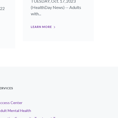
TUESDAY, Oct. 17, 2023
(HealthDay News) -- Adults
022
with...
LEARN MORE
ERVICES
ccess Center
dult Mental Health