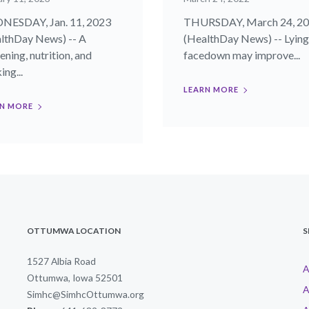
ESDAY, Jan. 11, 2023
THURSDAY, March 24, 2
lthDay News) -- A
(HealthDay News) -- Lying
ening, nutrition, and
facedown may improve...
ng...
LEARN MORE
N MORE
OTTUMWA LOCATION
S
1527 Albia Road
A
Ottumwa, Iowa 52501
A
Simhc@SimhcOttumwa.org