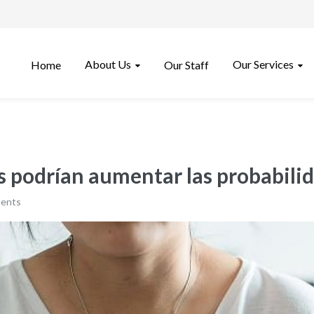
About Us
Our Services
Home
Our Staff
s podrían aumentar las probabili
ents