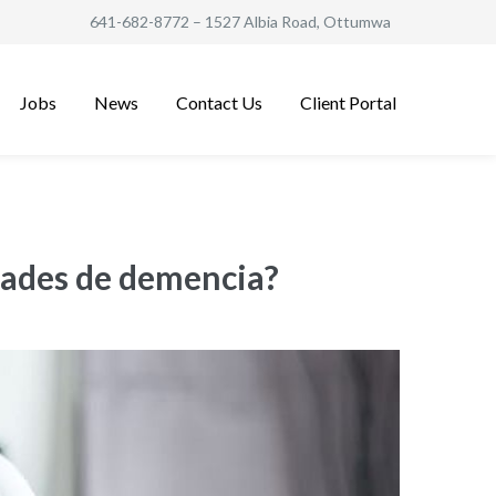
641-682-8772
– 1527 Albia Road, Ottumwa
Jobs
News
Contact Us
Client Portal
dades de demencia?