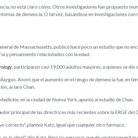
mencia, no está claro cómo. Otros investigadores han propuesto teo
síntomas de demencia. O tal vez, basándose en investigaciones con
eneral de Massachusetts, publicó hace poco un estudio que no enco
ia y pensamiento relacionados con la edad.
rology
, participaron casi 19,000 adultos mayores, a quienes se dio 
allazgos. Anotó que el aumento en el riesgo de demencia fue, en tér
ión, aclaró Chan.
Medicine, en la ciudad de Nueva York, apuntó al estudio de Chan.
 autor principal de las directrices más recientes sobre la ERGE de
ivo correcto", planteó Katz, igual que cualquier otro fármaco.
 es lo ideal", dijo Katz. Pero las personas que de verdad necesita