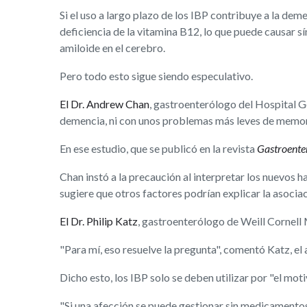
Si el uso a largo plazo de los IBP contribuye a la de
deficiencia de la vitamina B12, lo que puede causar 
amiloide en el cerebro.
Pero todo esto sigue siendo especulativo.
El Dr. Andrew Chan
, gastroenterólogo del Hospital G
demencia, ni con unos problemas más leves de memor
En ese estudio, que se publicó en la revista
Gastroente
Chan instó a la precaución al interpretar los nuevos h
sugiere que otros factores podrían explicar la asociac
El Dr. Philip Katz
, gastroenterólogo de Weill Cornell 
"Para mí, eso resuelve la pregunta", comentó Katz, el
Dicho esto, los IBP solo se deben utilizar por "el mot
"Si una afección se puede gestionar sin medicamentos,