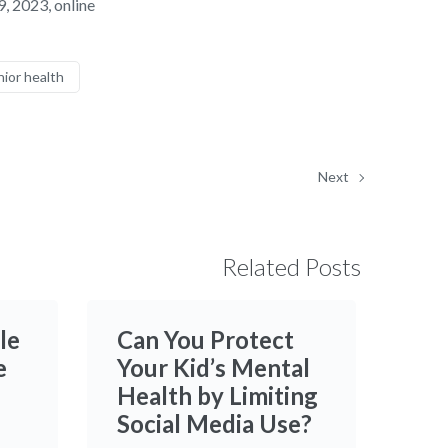
9, 2023, online
nior health
Next
Related Posts
le
Can You Protect
e
Your Kid’s Mental
Health by Limiting
Social Media Use?