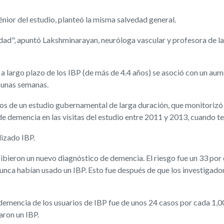
sénior del estudio, planteó la misma salvedad general.
idad", apuntó Lakshminarayan, neuróloga vascular y profesora de la
 largo plazo de los IBP (de más de 4.4 años) se asoció con un aume
 unas semanas.
tos de un estudio gubernamental de larga duración, que monitorizó 
de demencia en las visitas del estudio entre 2011 y 2013, cuando 
lizado IBP.
cibieron un nuevo diagnóstico de demencia. El riesgo fue un 33 por
nunca habían usado un IBP. Esto fue después de que los investigad
e demencia de los usuarios de IBP fue de unos 24 casos por cada 1
aron un IBP.