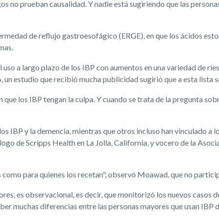
os no prueban causalidad. Y nadie está sugiriendo que las persona
ermedad de reflujo gastroesofágico (ERGE), en que los ácidos est
mas.
el uso a largo plazo de los IBP con aumentos en una variedad de rie
un estudio que recibió mucha publicidad sugirió que a esta lista se
que los IBP tengan la culpa. Y cuando se trata de la pregunta sob
os IBP y la demencia, mientras que otros incluso han vinculado a 
logo de Scripps Health en La Jolla, California, y vocero de la As
s como para quienes los recetan", observó Moawad, que no particip
ores, es observacional, es decir, que monitorizó los nuevos casos d
aber muchas diferencias entre las personas mayores que usan IBP du