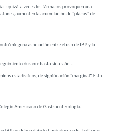
rías: quizá, a veces los fármacos provoquen una
 ratones, aumenten la acumulación de "placas" de
ntró ninguna asociación entre el uso de IBP y la
seguimiento durante hasta siete años.
minos estadísticos, de significación "marginal". Esto
l Colegio Americano de Gastroenterología.
n un IBP no deben dejarlo basándose en los hallazgos