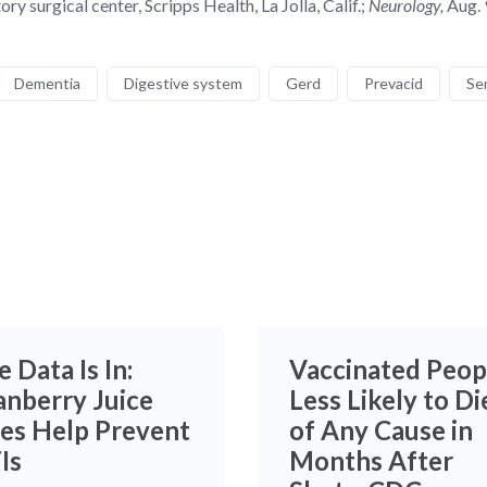
 surgical center, Scripps Health, La Jolla, Calif.;
Neurology,
Aug. 
Dementia
Digestive system
Gerd
Prevacid
Se
 Data Is In:
Vaccinated Peop
anberry Juice
Less Likely to Di
es Help Prevent
of Any Cause in
Is
Months After