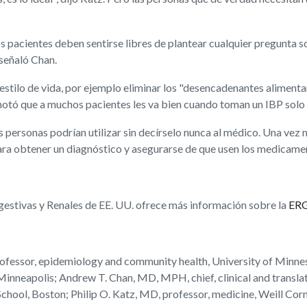
pacientes deben sentirse libres de plantear cualquier pregunta so
señaló Chan.
stilo de vida, por ejemplo eliminar los "desencadenantes alimentar
notó que a muchos pacientes les va bien cuando toman un IBP solo 
s personas podrían utilizar sin decírselo nunca al médico. Una vez 
para obtener un diagnóstico y asegurarse de que usen los medicame
gestivas y Renales de EE. UU. ofrece más información sobre la
ER
sor, epidemiology and community health, University of Minnesot
Minneapolis; Andrew T. Chan, MD, MPH, chief, clinical and transl
School, Boston; Philip O. Katz, MD, professor, medicine, Weill C