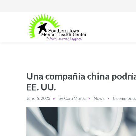
Una compañía china podría 
EE. UU.
June 6, 2023
by
Cara Murez
News
0 comment