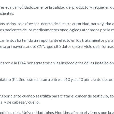
dores evalúan cuidadosamente la calidad del producto, y requieren
acientes.
s todos los esfuerzos, dentro de nuestra autoridad, para ayudar a 
los pacientes de los medicamentos oncológicos afectados por la es
camentos ha tenido un importante efecto en los tratamientos para
 esta primavera, anotó
CNN
, que citó datos del Servicio de Inform
icaron a la FDA por atrasarse en las inspecciones de las instalacion
tino (Platinol), se recetan a entre un 10 y un 20 por ciento de todo
90 por ciento cuando se utiliza para tratar el cáncer de testículo, a
a, y de cabeza y cuello.
edicina de la Universidad Johns Hopkins, afirmó el viernes que la 