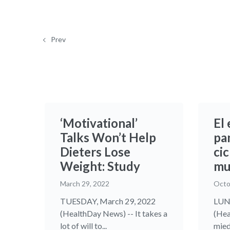
Prev
‘Motivational’
El 
Talks Won’t Help
pa
Dieters Lose
ci
Weight: Study
mu
March 29, 2022
Octo
TUESDAY, March 29, 2022
LUNE
(HealthDay News) -- It takes a
(Hea
lot of will to...
mied