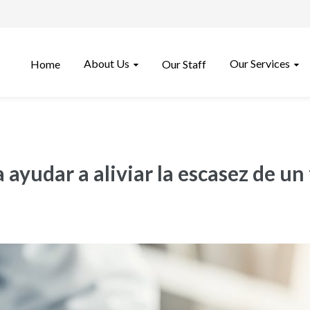
About Us
Our Services
Home
Our Staff
ayudar a aliviar la escasez de un
s