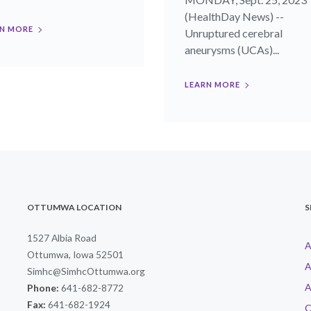
(HealthDay News) --
N MORE
Unruptured cerebral
aneurysms (UCAs)...
LEARN MORE
OTTUMWA LOCATION
S
1527 Albia Road
A
Ottumwa, Iowa 52501
A
Simhc@SimhcOttumwa.org
A
Phone:
641-682-8772
Fax:
641-682-1924
C