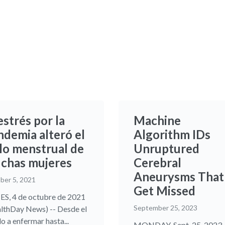
estrés por la
Machine
ndemia alteró el
Algorithm IDs
clo menstrual de
Unruptured
chas mujeres
Cerebral
Aneurysms That
ber 5, 2021
Get Missed
S, 4 de octubre de 2021
September 25, 2023
lthDay News) -- Desde el
o a enfermar hasta...
MONDAY, Sept. 25, 2023