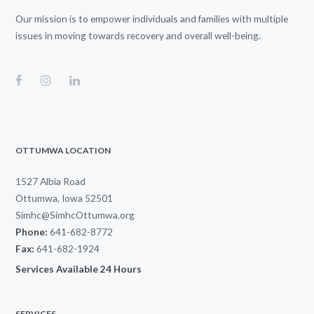
Our mission is to empower individuals and families with multiple
issues in moving towards recovery and overall well-being.
OTTUMWA LOCATION
1527 Albia Road
Ottumwa, Iowa 52501
Simhc@SimhcOttumwa.org
Phone:
641-682-8772
Fax:
641-682-1924
Services Available 24 Hours
SERVICES