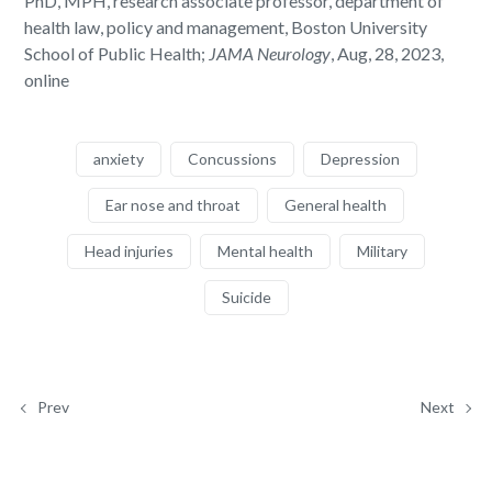
PhD, MPH, research associate professor, department of
health law, policy and management, Boston University
School of Public Health;
JAMA Neurology
, Aug, 28, 2023,
online
anxiety
Concussions
Depression
Ear nose and throat
General health
Head injuries
Mental health
Military
Suicide
Prev
Next