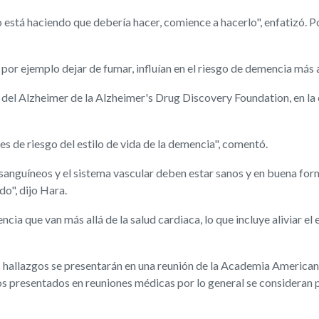
e no está haciendo que debería hacer, comience a hacerlo", enfatizó
r ejemplo dejar de fumar, influían en el riesgo de demencia más a
 del Alzheimer de la Alzheimer's Drug Discovery Foundation, en la
s de riesgo del estilo de vida de la demencia", comentó.
sanguíneos y el sistema vascular deben estar sanos y en buena form
o", dijo Hara.
ia que van más allá de la salud cardiaca, lo que incluye aliviar el
 los hallazgos se presentarán en una reunión de la Academia Amer
zgos presentados en reuniones médicas por lo general se consideran 