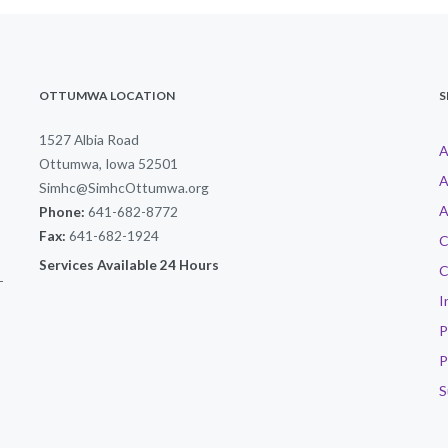
OTTUMWA LOCATION
S
1527 Albia Road
A
Ottumwa, Iowa 52501
A
Simhc@SimhcOttumwa.org
A
Phone:
641-682-8772
Fax:
641-682-1924
C
Services Available 24 Hours
C
-
I
P
P
S