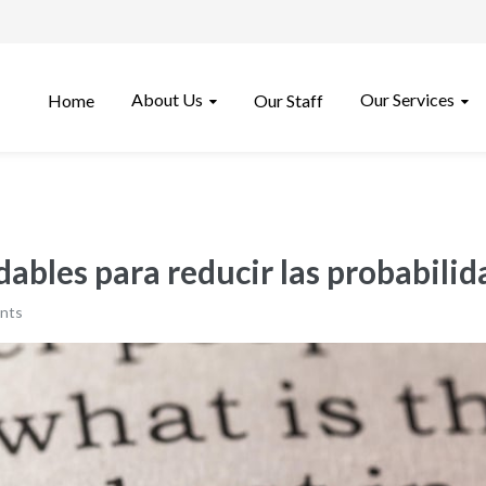
About Us
Our Services
Home
Our Staff
ables para reducir las probabili
nts