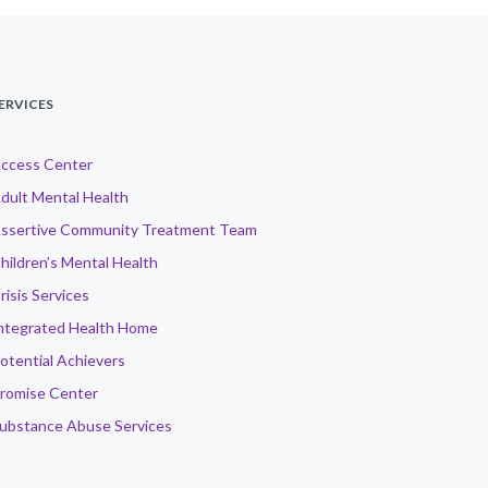
ERVICES
ccess Center
dult Mental Health
ssertive Community Treatment Team
hildren’s Mental Health
risis Services
ntegrated Health Home
otential Achievers
romise Center
ubstance Abuse Services