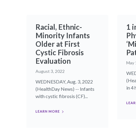
Racial, Ethnic-
1 i
Minority Infants
Ph
Older at First
‘M
Cystic Fibrosis
Pat
Evaluation
May 
August 3, 2022
WED
(Hea
WEDNESDAY, Aug. 3, 2022
in 4 
(HealthDay News) -- Infants
with cystic fibrosis (CF)...
LEAR
LEARN MORE