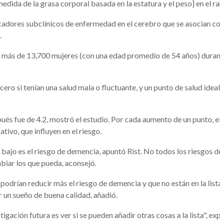
dida de la grasa corporal basada en la estatura y el peso] en el ra
dores subclínicos de enfermedad en el cerebro que se asocian con l
.
 a más de 13,700 mujeres (con una edad promedio de 54 años) durant
ero si tenían una salud mala o fluctuante, y un punto de salud ideal
és fue de 4.2, mostró el estudio. Por cada aumento de un punto, el
tivo, que influyen en el riesgo.
 bajo es el riesgo de demencia, apuntó Rist. No todos los riesgos 
biar los que pueda, aconsejó.
podrían reducir más el riesgo de demencia y que no están en la list
er un sueño de buena calidad, añadió.
stigación futura es ver si se pueden añadir otras cosas a la lista", exp