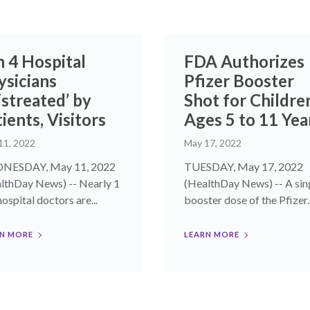
n 4 Hospital
FDA Authorizes
ysicians
Pfizer Booster
istreated’ by
Shot for Childre
ients, Visitors
Ages 5 to 11 Yea
11, 2022
May 17, 2022
NESDAY, May 11, 2022
TUESDAY, May 17, 2022
lthDay News) -- Nearly 1
(HealthDay News) -- A sin
hospital doctors are...
booster dose of the Pfizer..
N MORE
LEARN MORE