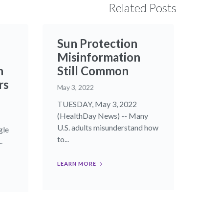
Related Posts
Sun Protection
Misinformation
n
Still Common
rs
May 3, 2022
TUESDAY, May 3, 2022
(HealthDay News) -- Many
U.S. adults misunderstand how
gle
to...
.
LEARN MORE