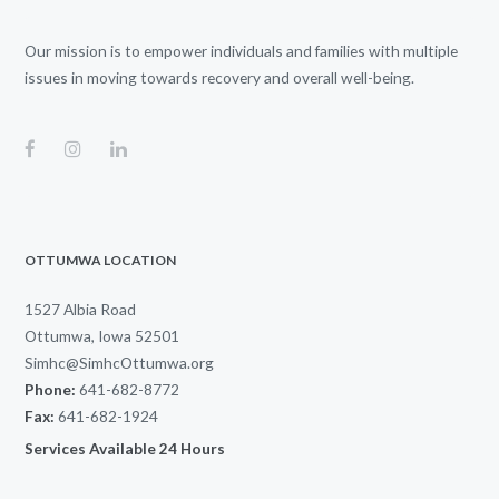
Our mission is to empower individuals and families with multiple
issues in moving towards recovery and overall well-being.
OTTUMWA LOCATION
1527 Albia Road
Ottumwa, Iowa 52501
Simhc@SimhcOttumwa.org
Phone:
641-682-8772
Fax:
641-682-1924
Services Available 24 Hours