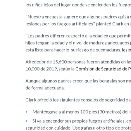
los niños lejos del lugar donde se encienden los fuegos
"Nuestra encuesta sugiere que algunos padres quizá d
lesiones por los fuegos artificiales", planteó Clark e
"Los padres difieren respecto a la edad en que permiti
hijos tengan la edad y el nivel de madurez adecuados 
está listo para hacerlo, su riesgo de quemaduras,
lesi
Alrededor de 15,600 personas fueron atendidas en las 
10,000 de 2019, según la
Comisión de Seguridad de P
Aunque algunos padres creen que las bengalas son m
de forma adecuada.
Clark ofreció los siguientes consejos de seguridad par
Manténgase a al menos 100 pies (30 metros) del lu
Si va a encender sus propios fuegos artificiales, c
seguridad con cuidado. Use gafas u otro tipo de prot