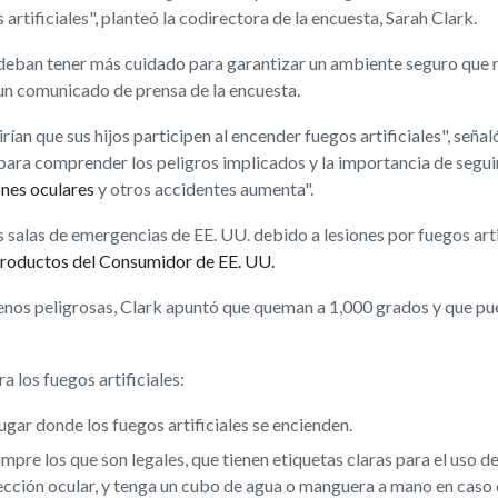
 artificiales", planteó la codirectora de la encuesta, Sarah Clark.
eban tener más cuidado para garantizar un ambiente seguro que min
n un comunicado de prensa de la encuesta.
rían que sus hijos participen al encender fuegos artificiales", seña
para comprender los peligros implicados y la importancia de seguir
ones oculares
y otros accidentes aumenta".
salas de emergencias de EE. UU. debido a lesiones por fuegos artif
roductos del Consumidor de EE. UU.
enos peligrosas, Clark apuntó que queman a 1,000 grados y que p
a los fuegos artificiales:
gar donde los fuegos artificiales se encienden.
ompre los que son legales, que tienen etiquetas claras para el uso de
ección ocular, y tenga un cubo de agua o manguera a mano en caso 