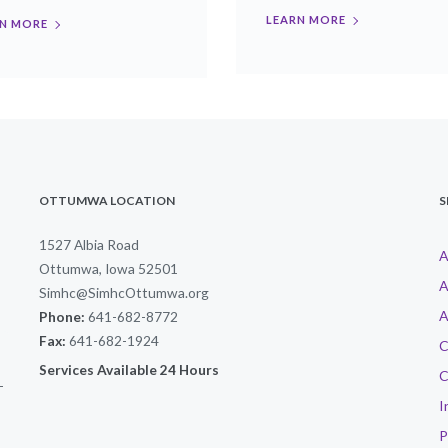
LEARN MORE
N MORE
OTTUMWA LOCATION
S
1527 Albia Road
A
Ottumwa, Iowa 52501
A
Simhc@SimhcOttumwa.org
A
Phone:
641-682-8772
Fax:
641-682-1924
C
Services Available 24 Hours
C
-
I
P