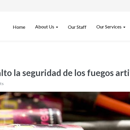
About Us
Our Services
Home
Our Staff
o la seguridad de los fuegos arti
ts