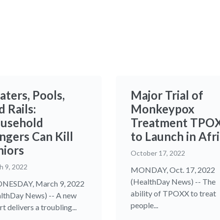
aters, Pools,
Major Trial of
 Rails:
Monkeypox
usehold
Treatment TPO
ngers Can Kill
to Launch in Afr
niors
October 17, 2022
h 9, 2022
MONDAY, Oct. 17, 2022
(HealthDay News) -- The
NESDAY, March 9, 2022
ability of TPOXX to treat
lthDay News) -- A new
people...
t delivers a troubling...