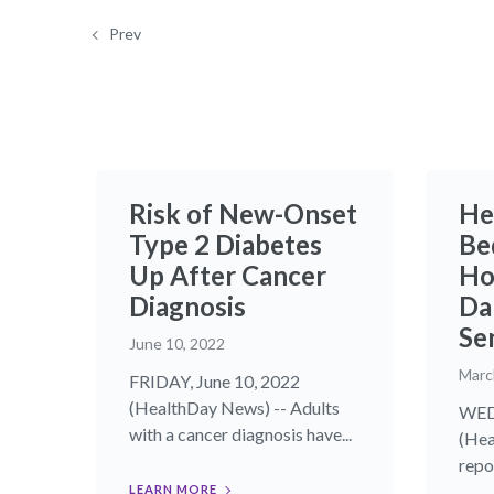
Prev
Risk of New-Onset
He
Type 2 Diabetes
Bed
Up After Cancer
Ho
Diagnosis
Da
Se
June 10, 2022
Marc
FRIDAY, June 10, 2022
(HealthDay News) -- Adults
WED
with a cancer diagnosis have...
(Hea
repor
LEARN MORE