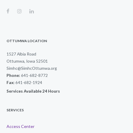
OTTUMWA LOCATION
1527 Albia Road
Ottumwa, Iowa 52501
Simhc@SimhcOttumwa.org
Phone:
641-682-8772
Fax:
641-682-1924
Services Available 24 Hours
SERVICES
Access Center