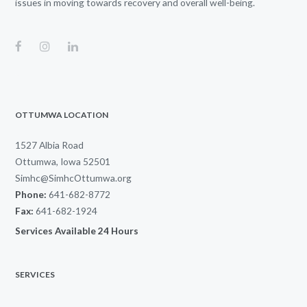
issues in moving towards recovery and overall well-being.
OTTUMWA LOCATION
1527 Albia Road
Ottumwa, Iowa 52501
Simhc@SimhcOttumwa.org
Phone:
641-682-8772
Fax:
641-682-1924
Services Available 24 Hours
SERVICES