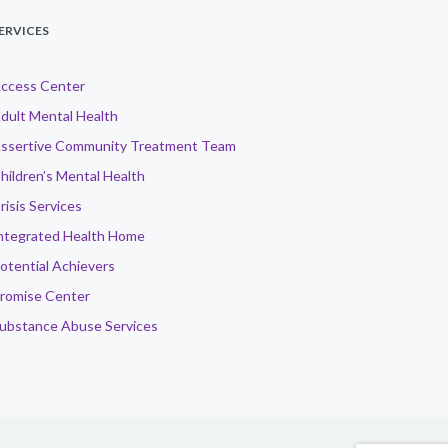
ERVICES
ccess Center
dult Mental Health
ssertive Community Treatment Team
hildren’s Mental Health
risis Services
ntegrated Health Home
otential Achievers
romise Center
ubstance Abuse Services