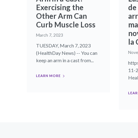
Exercising the
de 
Other Arm Can
ar
Curb Muscle Loss
ma
no
March 7, 2023
la
TUESDAY, March 7, 2023
Nove
(HealthDay News) -- You can
keep an arm in a cast from...
http
11-2
LEARN MORE
Hea
LEAR