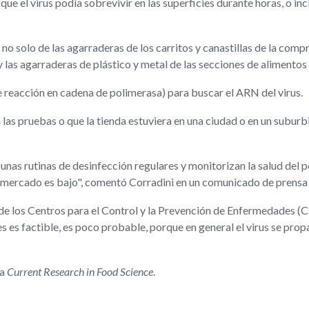
que el virus podía sobrevivir en las superficies durante horas, o in
o solo de las agarraderas de los carritos y canastillas de la compr
, y las agarraderas de plástico y metal de las secciones de alimento
e reacción en cadena de polimerasa) para buscar el ARN del virus.
las pruebas o que la tienda estuviera en una ciudad o en un suburbi
unas rutinas de desinfección regulares y monitorizan la salud del pe
ermercado es bajo", comentó Corradini en un comunicado de prensa 
s de los Centros para el Control y la Prevención de Enfermedades
 es factible, es poco probable, porque en general el virus se propa
ta
Current Research in Food Science
.