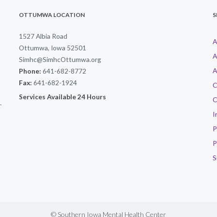
OTTUMWA LOCATION
S
1527 Albia Road
A
Ottumwa, Iowa 52501
A
Simhc@SimhcOttumwa.org
A
Phone:
641-682-8772
Fax:
641-682-1924
C
Services Available 24 Hours
C
-
I
P
P
S
© Southern Iowa Mental Health Center