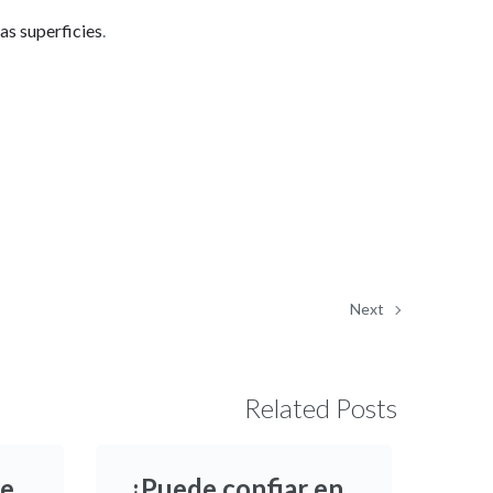
as superficies
.
Next
Related Posts
de
¿Puede confiar en