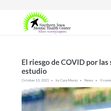
El riesgo de COVID por las
estudio
October 13, 2021
by
Cara Murez
News
0 com