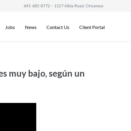
641-682-8772
– 1527 Albia Road, Ottumwa
Jobs
News
Contact Us
Client Portal
 es muy bajo, según un