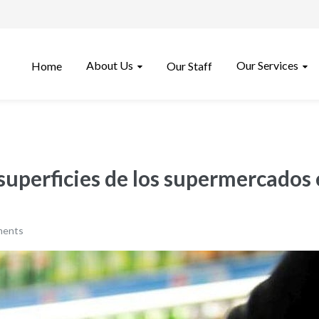
About Us
Our Services
Home
Our Staff
 superficies de los supermercados
ments