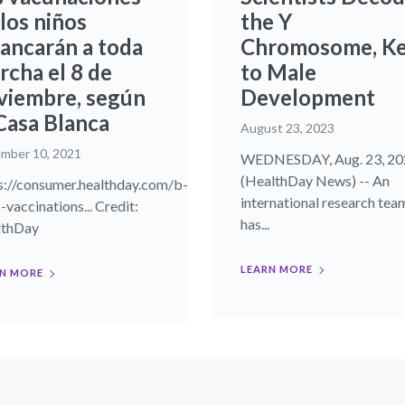
los niños
the Y
rancarán a toda
Chromosome, K
rcha el 8 de
to Male
viembre, según
Development
 Casa Blanca
August 23, 2023
mber 10, 2021
WEDNESDAY, Aug. 23, 20
(HealthDay News) -- An
s://consumer.healthday.com/b-
international research tea
-vaccinations... Credit:
has...
lthDay
LEARN MORE
N MORE