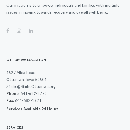
Our mission is to empower individuals and families with multiple
issues in moving towards recovery and overall well-being.
OTTUMWA LOCATION
1527 Albia Road
Ottumwa, Iowa 52501
Simhc@SimhcOttumwa.org
Phone:
641-682-8772
Fax:
641-682-1924
Services Available 24 Hours
SERVICES