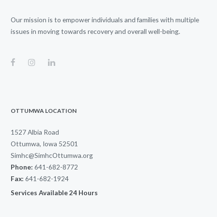
Our mission is to empower individuals and families with multiple
issues in moving towards recovery and overall well-being.
OTTUMWA LOCATION
1527 Albia Road
Ottumwa, Iowa 52501
Simhc@SimhcOttumwa.org
Phone:
641-682-8772
Fax:
641-682-1924
Services Available 24 Hours