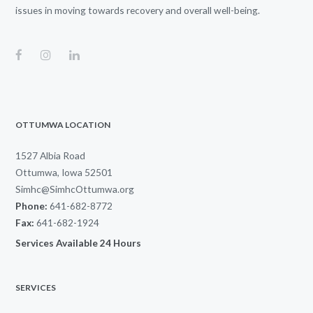
issues in moving towards recovery and overall well-being.
OTTUMWA LOCATION
1527 Albia Road
Ottumwa, Iowa 52501
Simhc@SimhcOttumwa.org
Phone:
641-682-8772
Fax:
641-682-1924
Services Available 24 Hours
SERVICES