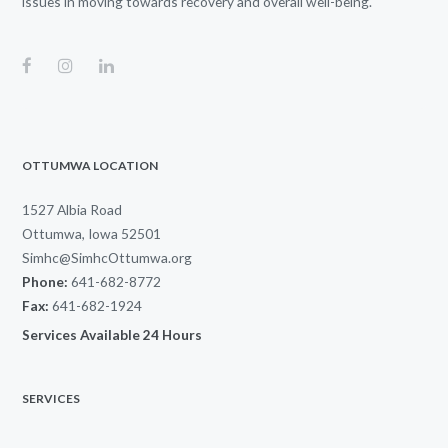
issues in moving towards recovery and overall well-being.
OTTUMWA LOCATION
1527 Albia Road
Ottumwa, Iowa 52501
Simhc@SimhcOttumwa.org
Phone:
641-682-8772
Fax:
641-682-1924
Services Available 24 Hours
SERVICES