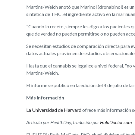
Martins-Welch anotó que Marinol (dronabinol) es u
sintética de THC, el ingrediente activo en la marihua
"Cuando lo receto, siempre les digo a los pacientes q
que de verdad no pueden permitirse o no pueden acced
Se necesitan estudios de comparación directa para eva
datos actuales provienen de estudios observacionales
Hasta que el cannabis se legalice a nivel federal, "n
Martins-Welch.
El informe se publicó en la edición del 4 de julio de la
Más información
La Universidad de Harvard
ofrece más información so
Artículo por HealthDay, traducido por
HolaDoctor.com
FUENTES: Beth McGinty, PhD, chief, division of heal