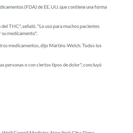
dicamentos (FDA) de EE. UU. que contiene una forma
ica del THC", señaló. "Lo uso para muchos pacientes
ar su medicamento".
e otros medicamentos, dijo Martins-Welch. Todos los
las personas o con ciertos tipos de dolor", concluyó
, Weill Cornell Medicine, New York City; Diana