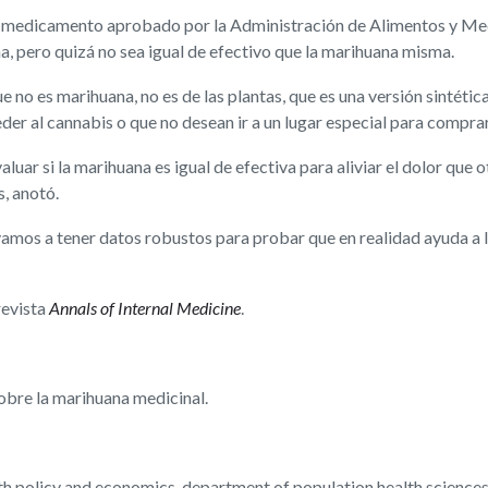
n medicamento aprobado por la Administración de Alimentos y Me
na, pero quizá no sea igual de efectivo que la marihuana misma.
ue no es marihuana, no es de las plantas, que es una versión sintét
er al cannabis o que no desean ir a un lugar especial para compr
luar si la marihuana es igual de efectiva para aliviar el dolor qu
, anotó.
o vamos a tener datos robustos para probar que en realidad ayuda a 
 revista
Annals of Internal Medicine
.
bre la marihuana medicinal.
th policy and economics, department of population health sciences