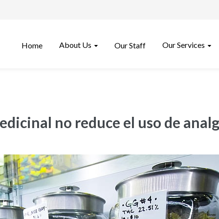
About Us
Our Services
Home
Our Staff
edicinal no reduce el uso de analg