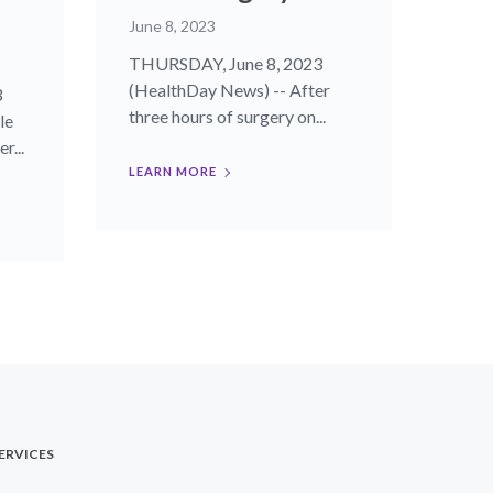
June 8, 2023
THURSDAY, June 8, 2023
(HealthDay News) -- After
3
three hours of surgery on...
le
r...
LEARN MORE
ERVICES