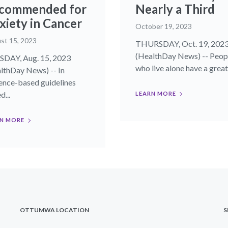
commended for
Nearly a Third
xiety in Cancer
October 19, 2023
st 15, 2023
THURSDAY, Oct. 19, 202
(HealthDay News) -- Peop
DAY, Aug. 15, 2023
who live alone have a greate
lthDay News) -- In
ence-based guidelines
d...
LEARN MORE
N MORE
OTTUMWA LOCATION
S