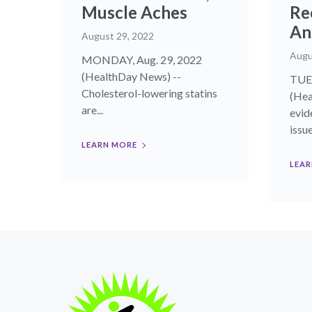
Muscle Aches
Re
An
August 29, 2022
Augu
MONDAY, Aug. 29, 2022
(HealthDay News) --
TUES
Cholesterol-lowering statins
(Hea
are...
evid
issue
LEARN MORE
LEAR