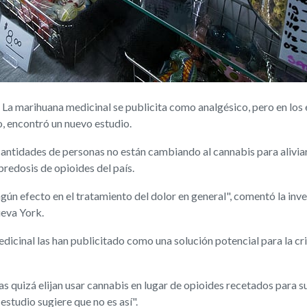
 marihuana medicinal se publicita como analgésico, pero en los es
o, encontró un nuevo estudio.
cantidades de personas no están cambiando al cannabis para aliviar
bredosis de opioides del país.
ngún efecto en el tratamiento del dolor en general", comentó la inv
ueva York.
edicinal las han publicitado como una solución potencial para la cr
s quizá elijan usar cannabis en lugar de opioides recetados para su 
estudio sugiere que no es así".