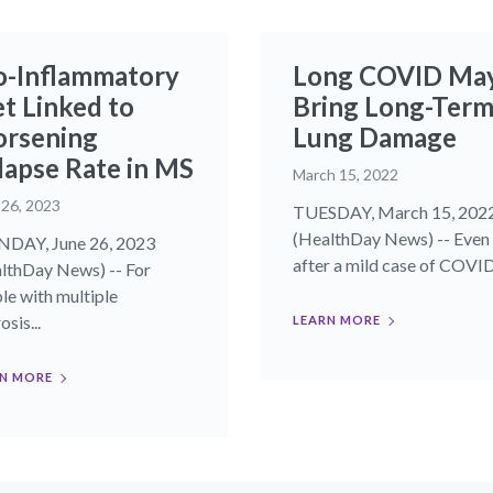
o-Inflammatory
Long COVID Ma
et Linked to
Bring Long-Ter
rsening
Lung Damage
lapse Rate in MS
March 15, 2022
 26, 2023
TUESDAY, March 15, 202
(HealthDay News) -- Even
DAY, June 26, 2023
after a mild case of COVID,
lthDay News) -- For
le with multiple
osis...
LEARN MORE
N MORE