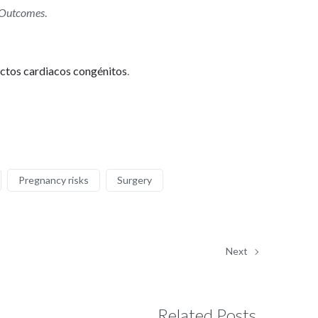
d Outcomes
.
ectos cardiacos congénitos
.
Pregnancy risks
Surgery
Next
Related Posts