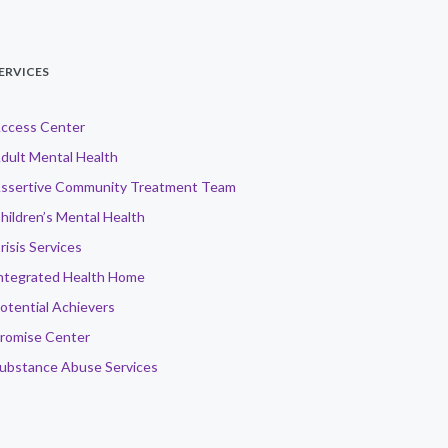
ERVICES
ccess Center
dult Mental Health
ssertive Community Treatment Team
hildren’s Mental Health
risis Services
ntegrated Health Home
otential Achievers
romise Center
ubstance Abuse Services