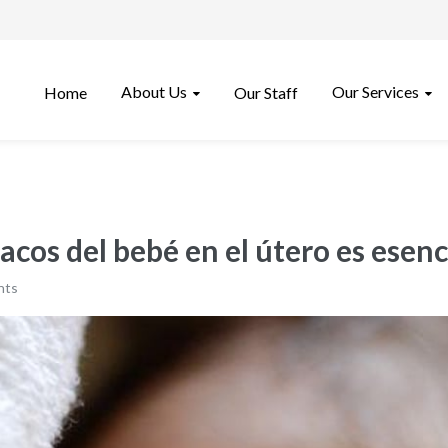
About Us
Our Services
Home
Our Staff
acos del bebé en el útero es esen
nts