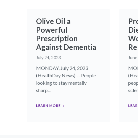
Olive Oil a
Pr
Powerful
Di
Prescription
Wo
Against Dementia
Re
July 24, 2023
June
MONDAY, July 24, 2023
MON
(HealthDay News) -- People
(Hea
looking to stay mentally
peop
sharp...
scler
LEARN MORE
LEAR