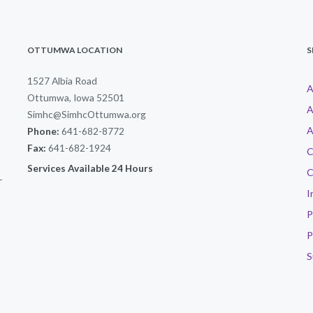
OTTUMWA LOCATION
S
1527 Albia Road
A
Ottumwa, Iowa 52501
A
Simhc@SimhcOttumwa.org
A
Phone:
641-682-8772
Fax:
641-682-1924
C
Services Available 24 Hours
C
-
I
P
P
S