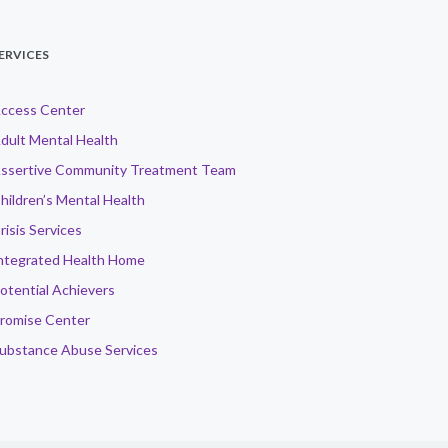
ERVICES
ccess Center
dult Mental Health
ssertive Community Treatment Team
hildren’s Mental Health
risis Services
ntegrated Health Home
otential Achievers
romise Center
ubstance Abuse Services