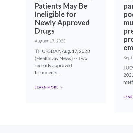
Patients May Be
par
Ineligible for
pod
Newly Approved
mu
Drugs
pr
pr
August 17, 2023
em
THURSDAY, Aug. 17, 2023
Sept
(HealthDay News) -- Two
recently approved
JUEV
treatments...
2021
metf
LEARN MORE
LEAR