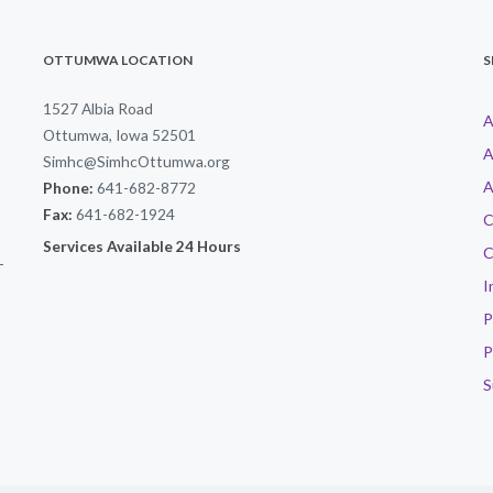
OTTUMWA LOCATION
S
1527 Albia Road
A
Ottumwa, Iowa 52501
A
Simhc@SimhcOttumwa.org
A
Phone:
641-682-8772
Fax:
641-682-1924
C
Services Available 24 Hours
C
-
I
P
P
S