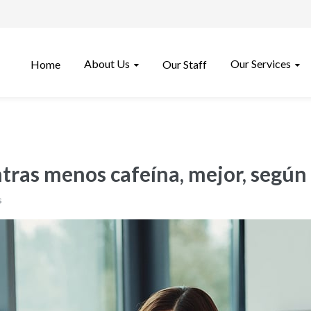
About Us
Our Services
Home
Our Staff
tras menos cafeína, mejor, según
s