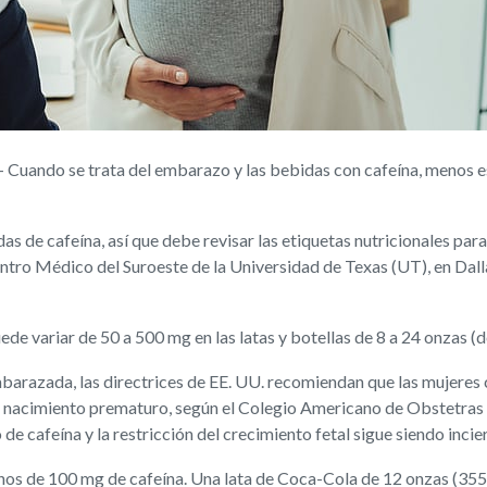
ando se trata del embarazo y las bebidas con cafeína, menos es m
s de cafeína, así que debe revisar las etiquetas nutricionales pa
ntro Médico del Suroeste de la Universidad de Texas (UT), en Dalla
de variar de 50 a 500 mg en las latas y botellas de 8 a 24 onzas (d
arazada, las directrices de EE. UU. recomiendan que las mujeres 
el nacimiento prematuro, según el Colegio Americano de Obstetras
de cafeína y la restricción del crecimiento fetal sigue siendo incier
nos de 100 mg de cafeína. Una lata de Coca-Cola de 12 onzas (355